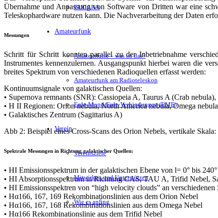
Übernahme und Anpassung von Software von Dritten war eine schwier
EUCARA
Teleskophardware nutzen kann. Die Nachverarbeitung der Daten erfo
Amateurfunk
Messungen
Schritt für Schritt konnten parallel zu der Inbetriebnahme versc
Amateurfunk – was ist das?
Instrumentes kennenzulernen. Ausgangspunkt hierbei waren die ver
breites Spektrum von verschiedenen Radioquellen erfasst werden:
Amateurfunk am Radioteleskop
Kontinuumsignale von galaktischen Quellen:
• Supernova remnants (SNR): Cassiopeia A, Taurus A (Crab nebula)
Erde-Mond-Erde-Verbindungen (EME)
• H II Regionen: Orion nebula, North America nebula, Omega nebula
• Galaktisches Zentrum (Sagittarius A)
Verein
Abb 2: Beispiel eines Cross-Scans des Orion Nebels, vertikale Skala: I
Spektrale Messungen in Richtung galaktischer Quellen:
Vereinsziele
• HI Emissionsspektrum in der galaktischen Ebene von l= 0° bis 240°
Mitwirken und Unterstützen
• HI Absorptionsspektrum in Richtung CAS, TAU A, Trifid Nebel, Sa
• HI Emissionsspektren von “high velocity clouds” an verschiedenen 
• Hα166, 167, 169 Rekombinationslinien aus dem Orion Nebel
Wie es anfing
• Hα166, 167, 168 Rekombinationslinien aus dem Omega Nebel
• Hα166 Rekombinationslinie aus dem Trifid Nebel