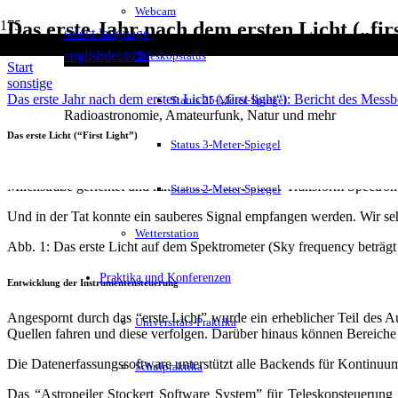
Webcam
Das erste Jahr nach dem ersten Licht („firs
select language
english
deutsch
Teleskopstatus
Start
sonstige
Das erste Jahr nach dem ersten Licht („first light“): Bericht des Messb
Status 25-Meter-Spiegel
Radioastronomie, Amateurfunk, Natur und mehr
Das erste Licht (“First Light”)
Status 3-Meter-Spiegel
Am 26. Februar 2011 waren die wesentlichen Komponenten der Emp
Milchstraße gerichtet und mittels des Fast Fourier Transform Spectro
Status 2-Meter-Spiegel
Und in der Tat konnte ein sauberes Signal empfangen werden. Wir sehe
Wetterstation
Abb. 1: Das erste Licht auf dem Spektrometer (Sky frequency betr
Praktika und Konferenzen
Entwicklung der Instrumentensteuerung
Angespornt durch das “erste Licht” wurde ein erheblicher Teil des 
Universitäts-Praktika
Quellen fahren und diese verfolgen. Darüber hinaus können Bereiche
Die Datenerfassungssoftware unterstützt alle Backends für Kontinuu
Schulpraktika
Das “Astropeiler Stockert Software System” für Teleskopsteuerung 