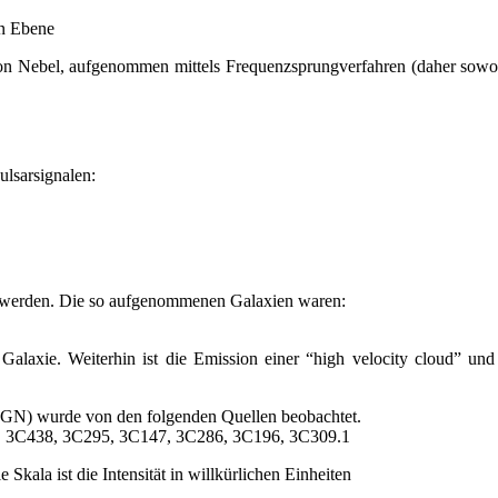
en Ebene
 Nebel, aufgenommen mittels Frequenzsprungverfahren (daher sowohl e
lsarsignalen:
t werden. Die so aufgenommenen Galaxien waren:
alaxie. Weiterhin ist die Emission einer “high velocity cloud” und
AGN) wurde von den folgenden Quellen beobachtet.
3, 3C438, 3C295, 3C147, 3C286, 3C196, 3C309.1
Skala ist die Intensität in willkürlichen Einheiten