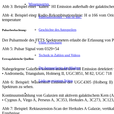
Wissenswertes
Abb 3: Beispiel einer “kalten” HI Emission außerhalb der galaktisch
Abb 4: Beispiel einer Radio-Rekombinationslinie: H α 166 vom Orion
Radioastronomie – was ist das?
temperature
Geschichte des Astropeilers
Pulsarbeobachtung:
Der Pulsarmode des FFTS Spektrometers erlaubt die Erfassung von Pu
Frühe Forschung
Abb 5: Pulsar Signal vom 0329+54
Technik in Zahlen und Videos
Extragalaktische Quellen:
Der Astropeiler in den Medien
Nahegelegene Galaxien konnten anhand ihrer HI Emission detektier
• Andromeda, Triangulum, Holmerg II, UGC3851, M 82, UGC 718
Links zu externen Seiten
Abb 6: Beispiel: Wasserstoff Emission der UGC4305 (Holberg II) G
Spektrum zu sehen.
Kontinuumstrahlung von Galaxien mit aktivem galaktischem Kern (
• Cygnus A, Virgo A, Perseus A, 3C353, Herkules A, 3C273, 3C12
Abb 7: Beispiel: Rektaszension-Scan der Herkules A Galaxie, vertikale 
Ergebnisse