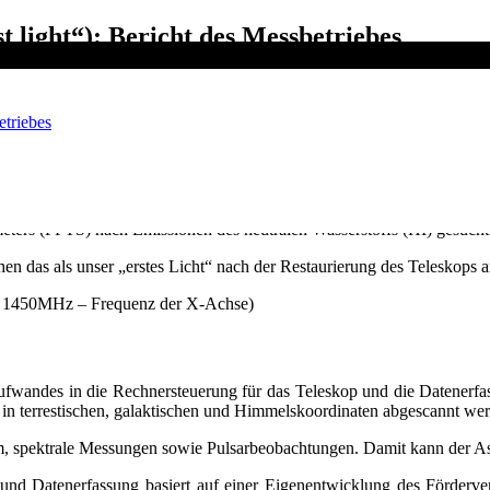
t light“): Bericht des Messbetriebes
etriebes
fangskette fertig gestellt und das Teleskop konnte manuell gesteu
meters (FFTS) nach Emissionen des neutralen Wasserstoffs (HI) gesucht
n das als unser „erstes Licht“ nach der Restaurierung des Teleskops a
ägt 1450MHz – Frequenz der X-Achse)
Aufwandes in die Rechnersteuerung für das Teleskop und die Datenerfa
 in terrestischen, galaktischen und Himmelskoordinaten abgescannt we
m, spektrale Messungen sowie Pulsarbeobachtungen. Damit kann der Ast
und Datenerfassung basiert auf einer Eigenentwicklung des Fördervere