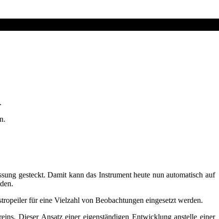
ert werden. An diesem Tag wurde das Teleskop auf ein Gebiet der
.
n.
ssung gesteckt. Damit kann das Instrument heute nun automatisch auf
rden.
ropeiler für eine Vielzahl von Beobachtungen eingesetzt werden.
ins. Dieser Ansatz einer eigenständigen Entwicklung anstelle einer