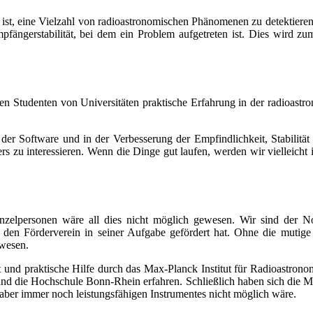
ist, eine Vielzahl von radioastronomischen Phänomenen zu detektieren. 
 Empfängerstabilität, bei dem ein Problem aufgetreten ist. Dies wi
den Studenten von Universitäten praktische Erfahrung in der radioa
r Software und in der Verbesserung der Empfindlichkeit, Stabilität 
ers zu interessieren. Wenn die Dinge gut laufen, werden wir vielleich
zelpersonen wäre all dies nicht möglich gewesen. Wir sind der Nord
 den Förderverein in seiner Aufgabe gefördert hat. Ohne die mutig
ewesen.
 und praktische Hilfe durch das Max-Planck Institut für Radioastron
und die Hochschule Bonn-Rhein erfahren. Schließlich haben sich die Mi
 aber immer noch leistungsfähigen Instrumentes nicht möglich wäre.