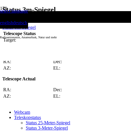
Status 3m-Spiegel
select language
Start
english
deutsch
Status 3m-Spiegel
Telescope Status
Radioastronomie, Amateurfunk, Natur und mehr
Target:
Telescope Target
RA:
Dec:
AZ:
EL:
Telescope Actual
RA:
Dec:
AZ:
EL:
Webcam
Teleskopstatus
Status 25-Meter-Spiegel
Status 3-Meter-Spiegel