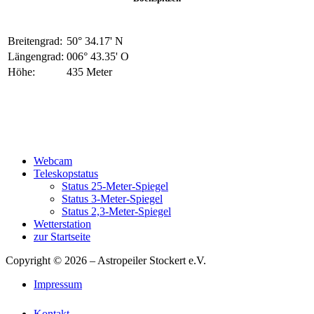
Breitengrad:
50° 34.17' N
Längengrad:
006° 43.35' O
Höhe:
435 Meter
Webcam
Teleskopstatus
Status 25-Meter-Spiegel
Status 3-Meter-Spiegel
Status 2,3-Meter-Spiegel
Wetterstation
zur Startseite
Copyright © 2026 – Astropeiler Stockert e.V.
Impressum
Kontakt