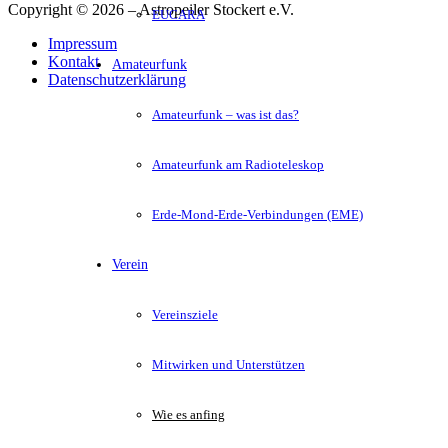
Copyright © 2026 – Astropeiler Stockert e.V.
EUCARA
Impressum
Kontakt
Amateurfunk
Datenschutzerklärung
Amateurfunk – was ist das?
Amateurfunk am Radioteleskop
Erde-Mond-Erde-Verbindungen (EME)
Verein
Vereinsziele
Mitwirken und Unterstützen
Wie es anfing