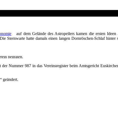
ronomie
auf dem Gelände des Astropeilers kamen die ersten Ideen 
. Die Sternwarte hatte damals einen langen Dornröschen-Schlaf hinter
d Münstereifel interessierte Bürger zu einer Versammlung, auf der der
ein beitraten.
it der Nummer 987 in das Vereinsregister beim Amtsgericht Euskirche
“ geändert.