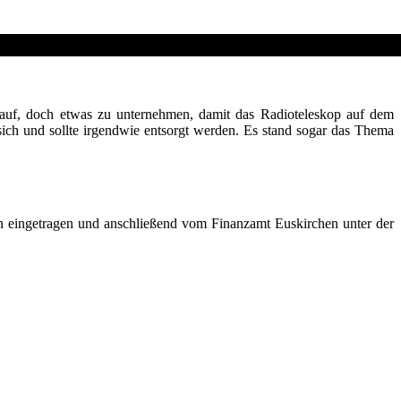
auf, doch etwas zu unternehmen, damit das Radioteleskop auf dem
 sich und sollte irgendwie entsorgt werden. Es stand sogar das Thema
 Förderverein gegründet wurde. Es trugen sich über 70 Personen in die
n eingetragen und anschließend vom Finanzamt Euskirchen unter der