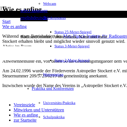
Webcam
Wie es anfing
select language
english
deutsch
Teleskopstatus
Start
Wie es anfing
Status 25-Meter-Spiegel
Während einer Betriebsfeier des
Max-Planck-Instituts für Radioast
Radioastronomie, Amateurfunk, Natur und mehr
Stockert erhalten bleibt und möglichst wieder sinnvoll genutzt wird
Abriss im Raum.
Status 3-Meter-Spiegel
Nach längerer Vorbereitungszeit trafen sich dann am 11.10.1995 in Ba
Status 2-Meter-Spiegel
Anwesenheitsliste ein, von denen 50 als Gründungsmitglieder dem Ver
Am 24.02.1996 wurde der Förderverein Astropeiler Stockert e.V. m
Wetterstation
Steuernummer 209/5723/0219 als gemeinnützig anerkannt.
Inzwischen wurde der Name des Vereins in „Astropeiler Stockert e.V.
Praktika und Konferenzen
Universitäts-Praktika
Vereinsziele
Mitwirken und Unterstützen
Wie es anfing
Schulpraktika
zur Startseite