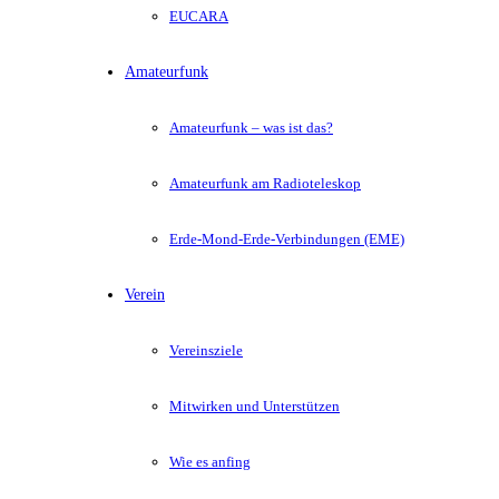
EUCARA
Amateurfunk
Amateurfunk – was ist das?
Amateurfunk am Radioteleskop
Erde-Mond-Erde-Verbindungen (EME)
Verein
Vereinsziele
Mitwirken und Unterstützen
Wie es anfing