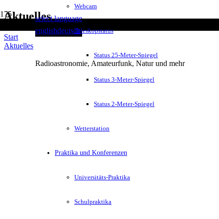
Webcam
Aktuelles
select language
english
deutsch
Teleskopstatus
Start
Aktuelles
Status 25-Meter-Spiegel
Radioastronomie, Amateurfunk, Natur und mehr
Status 3-Meter-Spiegel
Status 2-Meter-Spiegel
Wetterstation
Praktika und Konferenzen
Universitäts-Praktika
Schulpraktika