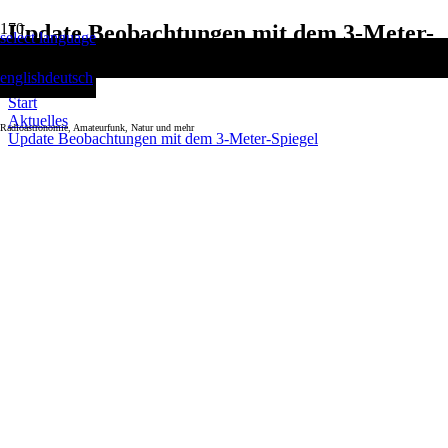
Update Beobachtungen mit dem 3-Meter-
select language
Spiegel
english
deutsch
Start
Aktuelles
Radioastronomie, Amateurfunk, Natur und mehr
Update Beobachtungen mit dem 3-Meter-Spiegel