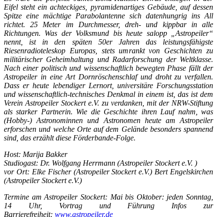
Eifel steht ein achteckiges, pyramidenartiges Gebäude, auf dessen
Spitze eine mächtige Parabolantenne sich datenhungrig ins All
richtet. 25 Meter im Durchmesser, dreh- und kippbar in alle
Richtungen. Was der Volksmund bis heute salopp „Astropeiler“
nennt, ist in den späten 50er Jahren das leistungsfähigste
Riesenradioteleskop Europas, stets umrankt von Geschichten zu
militärischer Geheimhaltung und Radarforschung der Weltklasse.
Nach einer politisch und wissenschaftlich bewegten Phase fällt der
Astropeiler in eine Art Dornröschenschlaf und droht zu verfallen.
Dass er heute lebendiger Lernort, universitäre Forschungsstation
und wissenschaftlich-technisches Denkmal in einem ist, das ist dem
Verein Astropeiler Stockert e.V. zu verdanken, mit der NRW-Stiftung
als starker Partnerin. Wie die Geschichte ihren Lauf nahm, was
(Hobby-) Astronominnen und Astronomen heute am Astropeiler
erforschen und welche Orte auf dem Gelände besonders spannend
sind, das erzählt diese Förderbande-Folge.
Host: Marija Bakker
Studiogast: Dr. Wolfgang Herrmann (Astropeiler Stockert e.V. )
vor Ort: Elke Fischer (Astropeiler Stockert e.V.) Bert Engelskirchen
(Astropeiler Stockert e.V.)
Termine am Astropeiler Stockert: Mai bis Oktober: jeden Sonntag,
14 Uhr, Vortrag und Führung Infos zur
Barrierefreiheit:
www.astropeiler.de