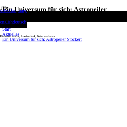
Ein Universum für sich: Astropeiler
select language
Stockert
english
deutsch
Start
Aktuelles
Radioastronomie, Amateurfunk, Natur und mehr
Ein Universum für sich: Astropeiler Stockert